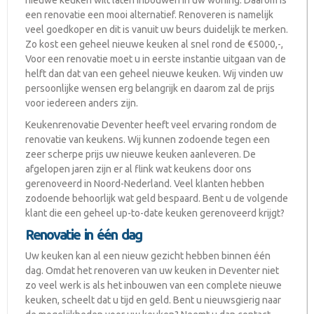
nieuwe keuken wilt laten inbouwen in uw woning. Daarom is
een renovatie een mooi alternatief. Renoveren is namelijk
veel goedkoper en dit is vanuit uw beurs duidelijk te merken.
Zo kost een geheel nieuwe keuken al snel rond de €5000,-,
Voor een renovatie moet u in eerste instantie uitgaan van de
helft dan dat van een geheel nieuwe keuken. Wij vinden uw
persoonlijke wensen erg belangrijk en daarom zal de prijs
voor iedereen anders zijn.
Keukenrenovatie Deventer heeft veel ervaring rondom de
renovatie van keukens. Wij kunnen zodoende tegen een
zeer scherpe prijs uw nieuwe keuken aanleveren. De
afgelopen jaren zijn er al flink wat keukens door ons
gerenoveerd in Noord-Nederland. Veel klanten hebben
zodoende behoorlijk wat geld bespaard. Bent u de volgende
klant die een geheel up-to-date keuken gerenoveerd krijgt?
Renovatie in één dag
Uw keuken kan al een nieuw gezicht hebben binnen één
dag. Omdat het renoveren van uw keuken in Deventer niet
zo veel werk is als het inbouwen van een complete nieuwe
keuken, scheelt dat u tijd en geld. Bent u nieuwsgierig naar