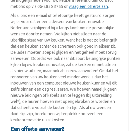
de mogelijkheden voor uw keuken? Neemt u dan contact
met ons op via 06-2856 3755 of
vraag een offerte aan
.
Als u ons een e-mail of telefoontje heeft gestuurd zorgen
wij er voor dat er een adviseur van keukenrenovatie
Nederland vrijblijvend bij u langs komt om de persoonlijke
wensen door te nemen. We kijken niet alleen naar de
uiterlijke staat van uw keuken, want het is net zo belangrijk
dat een keuken achter de schermen ook goed in elkaar zit.
De lades moeten soepel glijden en het geheel moet stevig
aanvoelen. Doordat we ook naar dit soort belangrijke punten
kijken bij uw keukenrenovatie, zal de keuken er niet alleen
als nieuw uitzien, maar ook als nieuw aanvoelen! Omdat het
renoveren van uw keuken veel minder werk is dan het
inbouwen van een compleet nieuwe keuken kunnen wij dit
zelfs binnen een dag realiseren. We hoeven namelijk geen
nieuwe leidingen of kabels aan te leggen (bij uitbreiding
wel*), de muren hoeven niet opengebroken te worden en
dat scheelt u vooral de kosten én tijd. Als al uw wensen
duidelijk zijn, berekenen wij ter plekke hoeveel een
keukenrenovatie u zal kosten.
Een offerte aanvragen?