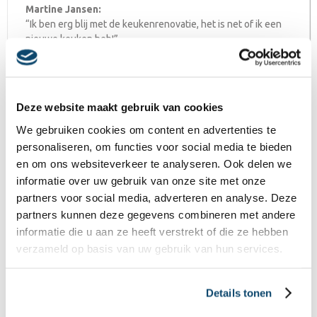
Martine Jansen:
“Ik ben erg blij met de keukenrenovatie, het is net of ik een
nieuwe keuken heb!”
Waarom kiezen voor Keukenrenovatie
Nederland?
Wij helpen dagelijks klanten met het moderniseren van
Deze website maakt gebruik van cookies
bestaande keukens zonder complete verbouwing. Door
alleen de onderdelen te vervangen die zichtbaar of
We gebruiken cookies om content en advertenties te
verouderd zijn, realiseren we snel een compleet nieuwe
personaliseren, om functies voor social media te bieden
uitstraling.
en om ons websiteverkeer te analyseren. Ook delen we
Wat wij onder andere renoveren:
informatie over uw gebruik van onze site met onze
Keukenfronten en kastdeuren
partners voor social media, adverteren en analyse. Deze
Werkbladen op maat
partners kunnen deze gegevens combineren met andere
Spoelbakken en kranen
informatie die u aan ze heeft verstrekt of die ze hebben
Inbouwapparatuur
verzameld op basis van uw gebruik van hun services.
Complete keuken make-overs
Met een keukenrenovatie bespaart u niet alleen op de
kosten van een nieuwe keuken, maar kiest u ook voor een
Details tonen
duurzame oplossing met minder afval en sloopwerk.