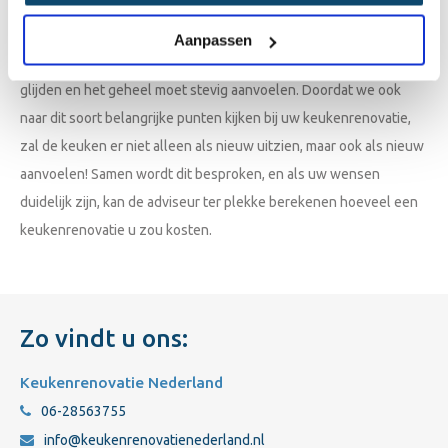
functioneel? We kijken niet alleen naar het uiterlijk van uw
keuken, want het is van even groot belang dat een keuken achter
Aanpassen
de schermen ook goed in elkaar zit. De lades moeten soepel
glijden en het geheel moet stevig aanvoelen. Doordat we ook
naar dit soort belangrijke punten kijken bij uw keukenrenovatie,
zal de keuken er niet alleen als nieuw uitzien, maar ook als nieuw
aanvoelen! Samen wordt dit besproken, en als uw wensen
duidelijk zijn, kan de adviseur ter plekke berekenen hoeveel een
keukenrenovatie u zou kosten.
Zo vindt u ons:
Keukenrenovatie Nederland
06-28563755
info@keukenrenovatienederland.nl