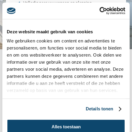
Volledig naar uw wensen en planning
Alles op maat
Mogelijk voor iedere keuken
Bespaar tijd én geld
Deze website maakt gebruik van cookies
We gebruiken cookies om content en advertenties te
personaliseren, om functies voor social media te bieden
en om ons websiteverkeer te analyseren. Ook delen we
Onze werkwijze
informatie over uw gebruik van onze site met onze
partners voor social media, adverteren en analyse. Deze
partners kunnen deze gegevens combineren met andere
Nadat u contact met ons heeft opgenomen, sturen wij,
informatie die u aan ze heeft verstrekt of die ze hebben
keukenrenovatie Nederland, een ervaren adviseur geheel
verzameld op basis van uw gebruik van hun services.
vrijblijvend bij u langs. De adviseur bespreekt met u de wensen en
de mogelijkheden. Ook zal de de adviseur de keuken in zijn
Details tonen
geheel nalopen om te kijken wat de sterke en de zwakke punten
van de keuken zijn. Zijn de scharnieren nog goed, werken de
schuifsystemen nog naar behoren en is de inbouwapparatuur
Alles toestaan