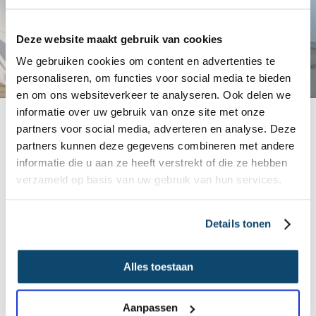
Uw keuken weer als nieuw
Mogelijk voor iedere keuken
Deze website maakt gebruik van cookies
Volledig volgens uw wensen en planning
We gebruiken cookies om content en advertenties te
personaliseren, om functies voor social media te bieden
en om ons websiteverkeer te analyseren. Ook delen we
informatie over uw gebruik van onze site met onze
partners voor social media, adverteren en analyse. Deze
Nadat u contact met ons heeft opgenomen, sturen wij,
partners kunnen deze gegevens combineren met andere
Keukenrenovatie Nederland, een ervaren adviseur geheel
informatie die u aan ze heeft verstrekt of die ze hebben
vrijblijvend bij u langs. De adviseur bespreekt met u de wensen en
verzameld op basis van uw gebruik van hun services.
de mogelijkheden. Ook zal deze de keuken geheel nalopen om te
kijken wat de sterke en de zwakke punten van de keuken zijn. Zijn
Details tonen
de scharnieren nog goed, werken de schuifsystemen nog naar
behoren en is de inbouwapparatuur functioneel? We kijken niet
Alles toestaan
alleen naar het uiterlijk van uw keuken, want het is van even groot
belang dat een keuken achter de schermen ook goed in elkaar zit.
De lades moeten soepel glijden en het geheel moet stevig staan.
Aanpassen