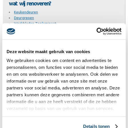
wat wij renoveren?
Keukendeuren
Deurgrepen
Werkbladen Toplaminaat
Werkbladen Graniet
Werkbladen RVS
Spoelbakken
Kranen
Deze website maakt gebruik van cookies
Inbouwapparatuur
Bekijk assortiment
We gebruiken cookies om content en advertenties te
personaliseren, om functies voor social media te bieden
en om ons websiteverkeer te analyseren. Ook delen we
Bel mij
informatie over uw gebruik van onze site met onze
Uw naam
partners voor social media, adverteren en analyse. Deze
partners kunnen deze gegevens combineren met andere
informatie die u aan ze heeft verstrekt of die ze hebben
verzameld op basis van uw gebruik van hun services.
Uw nummer
Details tonen