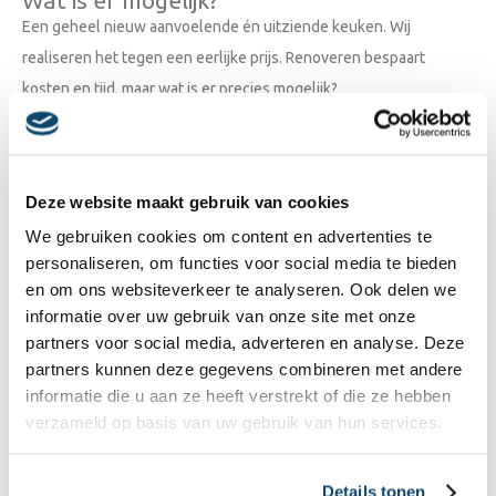
Een geheel nieuw aanvoelende én uitziende keuken. Wij
realiseren het tegen een eerlijke prijs. Renoveren bespaart
kosten en tijd, maar wat is er precies mogelijk?
Wij werken verder op de basis van uw keuken, het
“keukencorpus”, noemen wij dat. Maar vanaf daar kunnen in
Deze website maakt gebruik van cookies
principe alle keukenelementen worden gerenoveerd of
vervangen. Zo kunt u denken aan het volgende:
We gebruiken cookies om content en advertenties te
personaliseren, om functies voor social media te bieden
Keukenblad vervangen of renoveren
en om ons websiteverkeer te analyseren. Ook delen we
Deurgrepen vervangen of renoveren
informatie over uw gebruik van onze site met onze
Kastdeurtjes vervangen of renoveren
partners voor social media, adverteren en analyse. Deze
Spoelbakken vervangen of renoveren
partners kunnen deze gegevens combineren met andere
Kranen vervangen of renoveren
informatie die u aan ze heeft verstrekt of die ze hebben
Nieuwe inbouwapparatuur installeren
verzameld op basis van uw gebruik van hun services.
Wilt u meer weten over hoe wij een keukenrenovatie aanpakken?
Bijvoorbeeld hoe wij een ‘keukenrapport’ opstellen? Lees dan
Details tonen