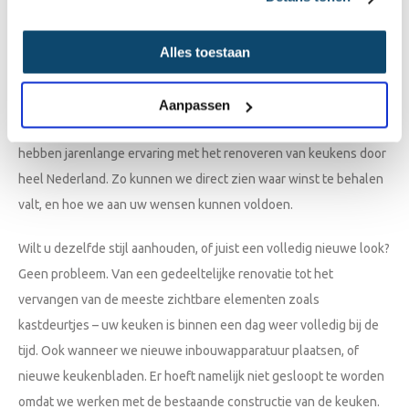
hier
verder.
Binnen één dag voor u gerealiseerd
Alles toestaan
Het lijkt veel werk, maar het is echt mogelijk: binnen een dag
kunnen wij uw keuken van top tot teen een nieuwe look geven.
Aanpassen
En dat zonder de kostenpost van een echt nieuwe keuken. We
hebben jarenlange ervaring met het renoveren van keukens door
heel Nederland. Zo kunnen we direct zien waar winst te behalen
valt, en hoe we aan uw wensen kunnen voldoen.
Wilt u dezelfde stijl aanhouden, of juist een volledig nieuwe look?
Geen probleem. Van een gedeeltelijke renovatie tot het
vervangen van de meeste zichtbare elementen zoals
kastdeurtjes – uw keuken is binnen een dag weer volledig bij de
tijd. Ook wanneer we nieuwe inbouwapparatuur plaatsen, of
nieuwe keukenbladen. Er hoeft namelijk niet gesloopt te worden
omdat we werken met de bestaande constructie van de keuken.