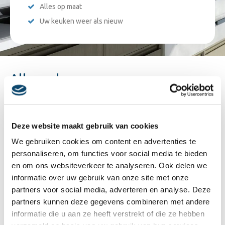
Alles op maat
Uw keuken weer als nieuw
Alles volgens uw wensen en
planning
Unieke service
Deze website maakt gebruik van cookies
Waarom onze service zo uniek is? Ten eerste: tijd. Zo kunnen we
jouw keukenrenovatie vaak al binnen één dag realiseren. Doordat
We gebruiken cookies om content en advertenties te
personaliseren, om functies voor social media te bieden
we al jaren keukens renoveren, weten we dat een renovatie veel
en om ons websiteverkeer te analyseren. Ook delen we
minder tijd kost dan het plaatsen van een geheel nieuwe. Veel
informatie over uw gebruik van onze site met onze
onderdelen worden vervangen, en dus niet gesloopt, en dat
partners voor social media, adverteren en analyse. Deze
scheelt tijd.
partners kunnen deze gegevens combineren met andere
informatie die u aan ze heeft verstrekt of die ze hebben
Ten tweede: prijs. Een nieuwe keuken kost al gauw € 5.000,-. Een