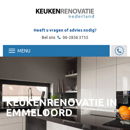
Heeft u vragen of advies nodig?
Bel ons
06-2856 3755
MENU
KEUKENRENOVATIE IN
EMMELOORD