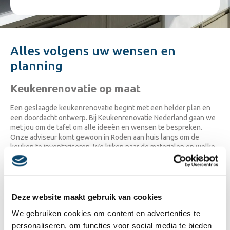
Alles volgens uw wensen en
planning
Keukenrenovatie op maat
Een geslaagde keukenrenovatie begint met een helder plan en
een doordacht ontwerp. Bij Keukenrenovatie Nederland gaan we
met jou om de tafel om alle ideeën en wensen te bespreken.
Onze adviseur komt gewoon in Roden aan huis langs om de
keuken te inventariseren. We kijken naar de materialen en welke
onderdelen we gaan aanpakken. Ook het plaatsen van nieuw
inbouwapparatuur
behoort tot de mogelijkheden bij een
keukenrenovatie. We stellen een geheel gratis en vrijblijvende
offerte
voor je op. Ben je tevreden en is het plan akkoord? Dan
gaat de keukenspecialist in jouw regio zo snel mogelijk voor je
Deze website maakt gebruik van cookies
aan de slag.
We gebruiken cookies om content en advertenties te
Keukenrenovatie in slechts één dag
personaliseren, om functies voor social media te bieden