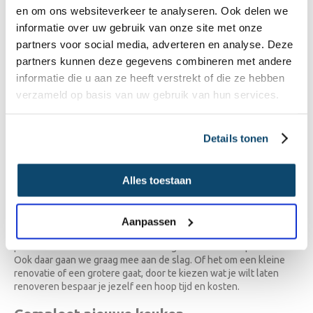
en om ons websiteverkeer te analyseren. Ook delen we
Een keuken laten renoveren lijkt een hele onderneming. Dat is bij
informatie over uw gebruik van onze site met onze
ons verleden tijd. Wij renoveren keukens gewoon in één dag. We
partners voor social media, adverteren en analyse. Deze
hoeven namelijk geen breekwerk te verrichten of leidingen te
verleggen. Bij een keukenrenovatie pakken we alleen de
partners kunnen deze gegevens combineren met andere
onderdelen aan die nodig zijn. Nieuwe
keukendeuren
plaatsen en
informatie die u aan ze heeft verstrekt of die ze hebben
een
spoelbak
vervangen is in een mum van tijd gepiept. We
verzameld op basis van uw gebruik van hun services.
voegen een paar slimme oplossingen toe en voilà, de keuken
voelt en oogt als nieuw.
Snel en budgetvriendelijk
Details tonen
Naast dat de klus zo geklaard is door onze keukenspecialisten, is
Alles toestaan
een keukenrenovatie ook stukken voordeliger dan het plaatsen
van een nieuwe keuken. Vervang alleen wat nodig is, laat wat
spuitwerk doen en monteer nieuwe
deurgrepen
voor een nieuwe
look en feel. Je betaalt alleen voor wat je nodig hebt. Het maakt
Aanpassen
dus niet alleen een verschil in je keuken, maar ook in je
portemonnee. Moet er wel flink wat gebeuren? Geen probleem!
Ook daar gaan we graag mee aan de slag. Of het om een kleine
renovatie of een grotere gaat, door te kiezen wat je wilt laten
renoveren bespaar je jezelf een hoop tijd en kosten.