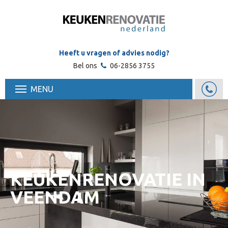
Heeft u vragen of advies nodig?
Bel ons
06-2856 3755
MENU
KEUKENRENOVATIE IN
VEENDAM