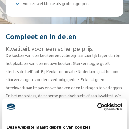
Voor zowel kleine als grote ingrepen
Compleet en in delen
Kwaliteit voor een scherpe prijs
De kosten van een keukenrenovatie zijn aanzienlijk lager dan bij
het plaatsen van een nieuwe keuken. Sterker nog, je geeft
slechts de helft uit. Bij Keukenrenovatie Nederland gaat het om
slim vervangen, zonder overbodig gedoe. Er komt geen
breekwerk aan te pas en we hoeven geen leidingen te verleggen.
En het mooiste is, de scherpe prijs doet niets af aan kwaliteit. We
werken met top notch materiaal, oog voor duurzaamheid en
leveren niets anders dan een solide afwerking. De ruimte krijgt
niet alleen een eigentijdse look, het voelt als een compleet
Deze website maakt gebruik van cookies
nieuwe keuken. Of het gaat om een kleine keukenrenovatie of