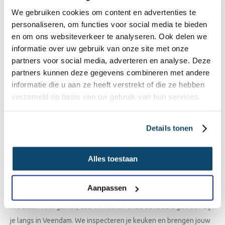
We gebruiken cookies om content en advertenties te
een grotere; de mogelijkheden bij een keukenrenovatie reiken
personaliseren, om functies voor social media te bieden
nog veel verder dan je dacht.
en om ons websiteverkeer te analyseren. Ook delen we
Jouw keuken in één dag gerenoveerd
informatie over uw gebruik van onze site met onze
partners voor social media, adverteren en analyse. Deze
Bij ons hoef je niet in een bouwval te zitten om van een
partners kunnen deze gegevens combineren met andere
vernieuwde keuken te genieten. Wij renoveren keukens in
informatie die u aan ze heeft verstrekt of die ze hebben
Veendam namelijk gewoon in één dag. Door simpelweg nieuwe
verzameld op basis van uw gebruik van hun services.
keukendeuren
te plaatsen en met een vleugje spuitwerk
verandert de oude ruimte direct in een compleet nieuwe keuken.
Details tonen
Ook moderne
inbouwapparatuur
hebben wij zo voor je
geïnstalleerd en zijn klaar voor gebruik. Overdag komen de
Alles toestaan
keukenspecialisten langs en ‘s avonds sta je gewoon weer te
koken. Dat scheelt een hoop, nietwaar?
Aanpassen
Maatwerk in keukens renoveren
We staan voor gemak, daarom komen onze adviseurs gewoon bij
je langs in Veendam. We inspecteren je keuken en brengen jouw